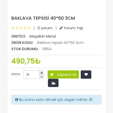
BAKLAVA TEPSISI 40*60 3CM
|
0 yorum
|
Yorum Yap
ÜRETICI:
Maşallah Metal
ÜRÜN KODU:
Baklava tepsisi 40*60 3cm
STOK DURUMU:
9964
490,75₺
Miktar
Sepete At
Bu ürünü satın almak için asgari miktar: 18