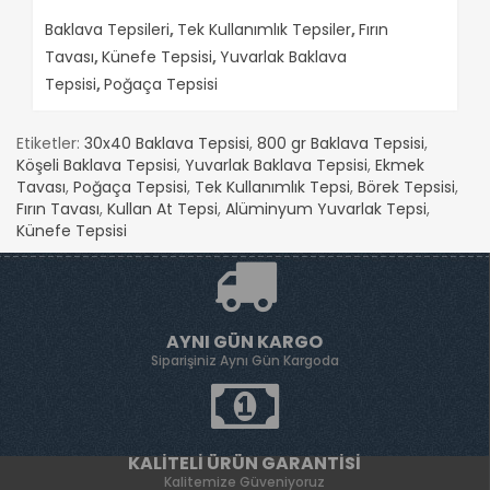
Baklava Tepsileri
,
Tek Kullanımlık Tepsiler
,
Fırın
Tavası
,
Künefe Tepsisi
,
Yuvarlak Baklava
Tepsisi
,
Poğaça Tepsisi
Etiketler:
30x40 Baklava Tepsisi
,
800 gr Baklava Tepsisi
,
Köşeli Baklava Tepsisi
,
Yuvarlak Baklava Tepsisi
,
Ekmek
Tavası
,
Poğaça Tepsisi
,
Tek Kullanımlık Tepsi
,
Börek Tepsisi
,
Fırın Tavası
,
Kullan At Tepsi
,
Alüminyum Yuvarlak Tepsi
,
Künefe Tepsisi
AYNI GÜN KARGO
Siparişiniz Aynı Gün Kargoda
KALITELI ÜRÜN GARANTISI
Kalitemize Güveniyoruz