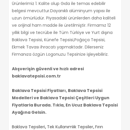
Ürünlerimiz 1. Kalite olup Gıda ile temas edebilir
belgesi mevcuttur.Dayanıklı alüminyum yapısı ile
uzun ömürlüdür. Piyasadaki ürünlerden daha kaliteli
ve orijinal ham madde ile üretilmiştir. Firmamız 12
yıllık bilgi ve tecrübe ile Tüm Türkiye ve Yurt dışına
Baklava Tepsisi, Künefe Tepsisi,Poğaça Tepsisi,
Ekmek Tavası ihracatı yapmaktadır. Dilerseniz
Firmanıza özgün Logonuzu Tepsinize işleyebiliriz.
Alışverişin güvenli ve hızlı adresi
baklavatepsisi.com.tr
Baklava Tepsisi Fiyatları, Baklava Tepsisi
Modelleri ve Baklava Tepsisi Çeşitleri Uygun
Fiyatlarla Burada. Tıkla, En Ucuz Baklava Tepsisi
Ayağına Gelsin.
Baklava Tepsileri
,
Tek Kullanımlık Tepsiler
,
Fırın