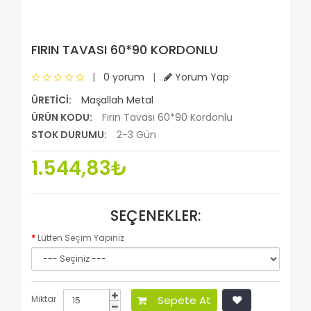
FIRIN TAVASI 60*90 KORDONLU
|
0 yorum
|
Yorum Yap
ÜRETICI:
Maşallah Metal
ÜRÜN KODU:
Fırın Tavası 60*90 Kordonlu
STOK DURUMU:
2-3 Gün
1.544,83₺
SEÇENEKLER:
Lütfen Seçim Yapınız
Miktar
Sepete At