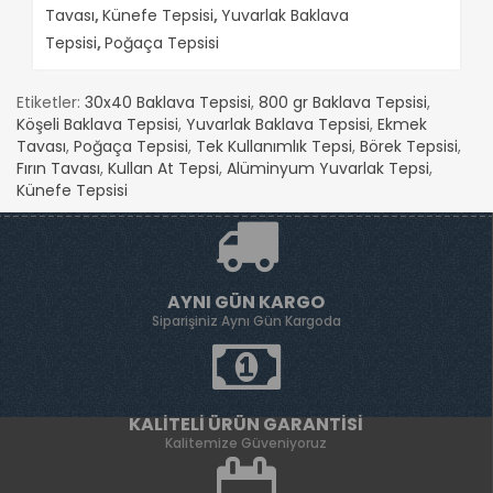
Tavası
,
Künefe Tepsisi
,
Yuvarlak Baklava
Tepsisi
,
Poğaça Tepsisi
Etiketler:
30x40 Baklava Tepsisi
,
800 gr Baklava Tepsisi
,
Köşeli Baklava Tepsisi
,
Yuvarlak Baklava Tepsisi
,
Ekmek
Tavası
,
Poğaça Tepsisi
,
Tek Kullanımlık Tepsi
,
Börek Tepsisi
,
Fırın Tavası
,
Kullan At Tepsi
,
Alüminyum Yuvarlak Tepsi
,
Künefe Tepsisi
AYNI GÜN KARGO
Siparişiniz Aynı Gün Kargoda
KALITELI ÜRÜN GARANTISI
Kalitemize Güveniyoruz