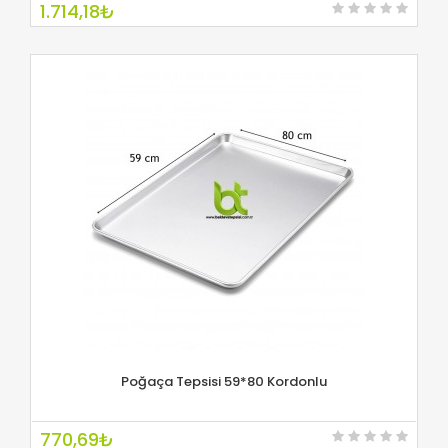
1.714,18₺
Poğaça Tepsisi 59*80 Kordonlu
İNCELE
770,69₺