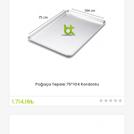
Poğaça Tepsisi 75*104 Kordonlu
İNCELE
1.714,18₺