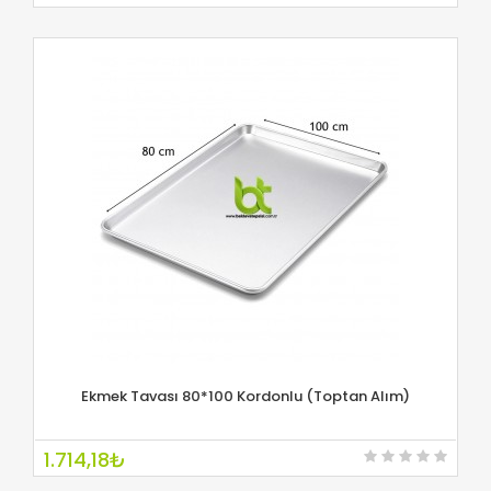
Ekmek Tavası 80*100 Kordonlu (Toptan Alım)
İNCELE
1.714,18₺