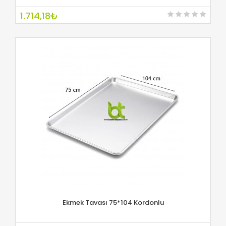
1.714,18₺
Ekmek Tavası 75*104 Kordonlu
İNCELE