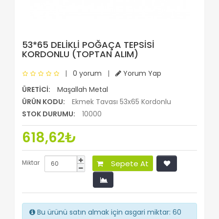
53*65 DELİKLİ POĞAÇA TEPSISI
KORDONLU (TOPTAN ALIM)
|
0 yorum
|
Yorum Yap
ÜRETICI:
Maşallah Metal
ÜRÜN KODU:
Ekmek Tavası 53x65 Kordonlu
STOK DURUMU:
10000
618,62₺
Miktar
Sepete At
Bu ürünü satın almak için asgari miktar: 60