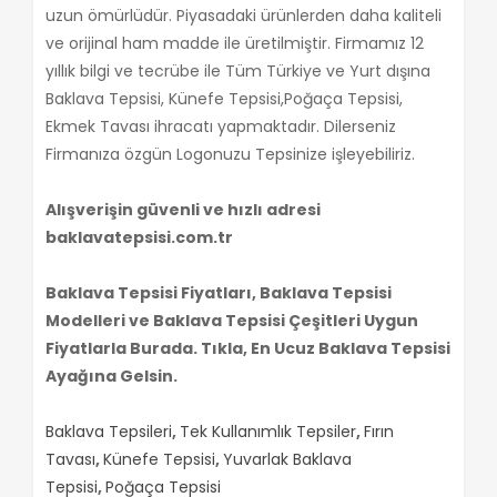
uzun ömürlüdür. Piyasadaki ürünlerden daha kaliteli
ve orijinal ham madde ile üretilmiştir. Firmamız 12
yıllık bilgi ve tecrübe ile Tüm Türkiye ve Yurt dışına
Baklava Tepsisi, Künefe Tepsisi,Poğaça Tepsisi,
Ekmek Tavası ihracatı yapmaktadır. Dilerseniz
Firmanıza özgün Logonuzu Tepsinize işleyebiliriz.
Alışverişin güvenli ve hızlı adresi
baklavatepsisi.com.tr
Baklava Tepsisi Fiyatları, Baklava Tepsisi
Modelleri ve Baklava Tepsisi Çeşitleri Uygun
Fiyatlarla Burada. Tıkla, En Ucuz Baklava Tepsisi
Ayağına Gelsin.
Baklava Tepsileri
,
Tek Kullanımlık Tepsiler
,
Fırın
Tavası
,
Künefe Tepsisi
,
Yuvarlak Baklava
Tepsisi
,
Poğaça Tepsisi