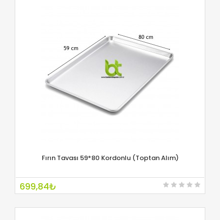
Fırın Tavası 59*80 Kordonlu (Toptan Alım)
İNCELE
699,84₺