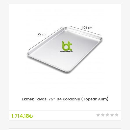
Ekmek Tavası 75*104 Kordonlu (Toptan Alım)
İNCELE
1.714,18₺