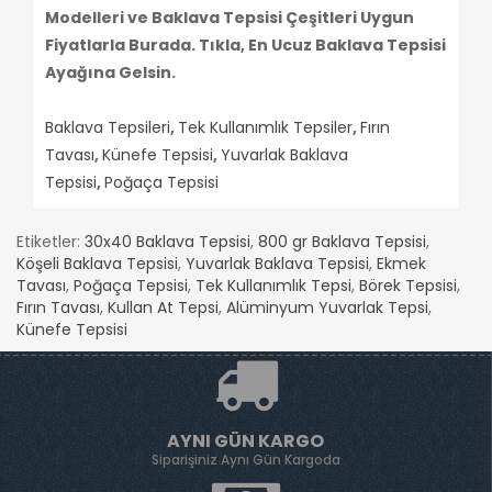
Modelleri ve Baklava Tepsisi Çeşitleri Uygun
Fiyatlarla Burada. Tıkla, En Ucuz Baklava Tepsisi
Ayağına Gelsin.
Baklava Tepsileri
,
Tek Kullanımlık Tepsiler
,
Fırın
Tavası
,
Künefe Tepsisi
,
Yuvarlak Baklava
Tepsisi
,
Poğaça Tepsisi
Etiketler:
30x40 Baklava Tepsisi
,
800 gr Baklava Tepsisi
,
Köşeli Baklava Tepsisi
,
Yuvarlak Baklava Tepsisi
,
Ekmek
Tavası
,
Poğaça Tepsisi
,
Tek Kullanımlık Tepsi
,
Börek Tepsisi
,
Fırın Tavası
,
Kullan At Tepsi
,
Alüminyum Yuvarlak Tepsi
,
Künefe Tepsisi
AYNI GÜN KARGO
Siparişiniz Aynı Gün Kargoda