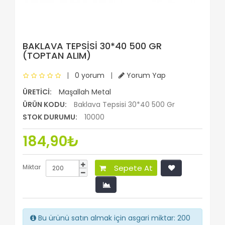
BAKLAVA TEPSISI 30*40 500 GR
(TOPTAN ALIM)
|
0 yorum
|
Yorum Yap
ÜRETICI:
Maşallah Metal
ÜRÜN KODU:
Baklava Tepsisi 30*40 500 Gr
STOK DURUMU:
10000
184,90₺
Miktar
Sepete At
Bu ürünü satın almak için asgari miktar: 200