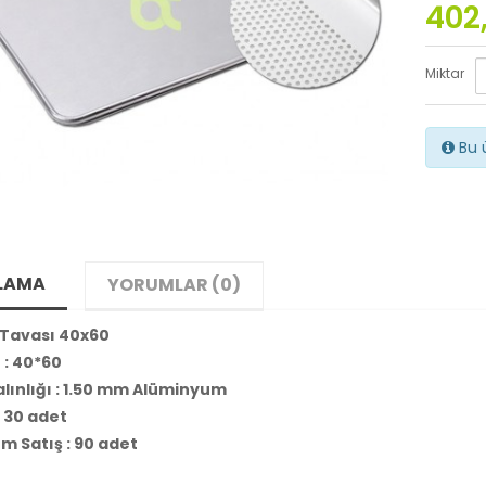
402
Miktar
Bu ü
LAMA
YORUMLAR (0)
Tavası 40x60
 : 40*60
lınlığı : 1.50 mm Alüminyum
 : 30 adet
m Satış : 90 adet