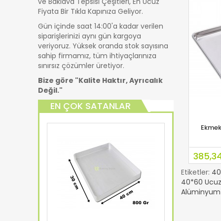
ve Baklava Tepsisi Çeşitleri, En Ucuz
Fiyata Bir Tıkla Kapınıza Geliyor.
Gün içinde saat 14:00'a kadar verilen
siparişlerinizi aynı gün kargoya
veriyoruz. Yüksek oranda stok sayısına
sahip firmamız, tüm ihtiyaçlarınıza
sınırsız çözümler üretiyor.
Bize göre "Kalite Haktır, Ayrıcalık
Değil."
EN ÇOK SATANLAR
Ekmek
SE
385,3
Etiketler:
40
40*60 Ucuz
Alüminyum 