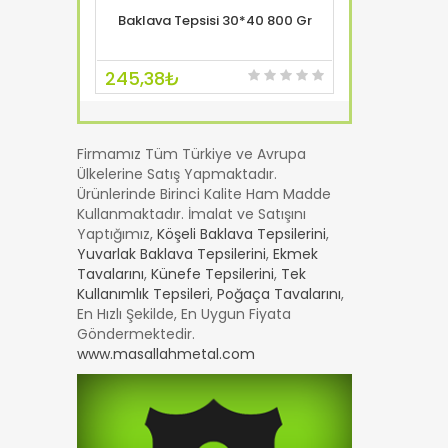
 500 Gr
Baklava Tepsisi 30*40 800 Gr
Baklava 
EK SİTE
SEPETE AT
ÖRNEK SİTE
SEPETE
245,38₺
174,53₺
Firmamız Tüm Türkiye ve Avrupa
Ülkelerine Satış Yapmaktadır.
Ürünlerinde Birinci Kalite Ham Madde
Kullanmaktadır. İmalat ve Satışını
Yaptığımız,
Köşeli Baklava Tepsilerini
,
Yuvarlak Baklava Tepsilerini
,
Ekmek
Tavalarını
,
Künefe Tepsilerini
,
Tek
Kullanımlık Tepsileri
,
Poğaça Tavalarını
,
En Hızlı Şekilde, En Uygun Fiyata
Göndermektedir.
www.masallahmetal.com