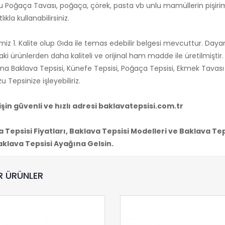
 Poğaça Tavası, poğaça, çörek, pasta vb unlu mamüllerin pişirimin
lıkla kullanabilirsiniz.
miz 1. Kalite olup Gıda ile temas edebilir belgesi mevcuttur. Daya
ki ürünlerden daha kaliteli ve orijinal ham madde ile üretilmiştir. 
şına Baklava Tepsisi, Künefe Tepsisi, Poğaça Tepsisi, Ekmek Tavas
 Tepsinize işleyebiliriz.
işin güvenli ve hızlı adresi baklavatepsisi.com.tr
 Tepsisi Fiyatları, Baklava Tepsisi Modelleri ve Baklava Teps
klava Tepsisi Ayağına Gelsin.
R ÜRÜNLER