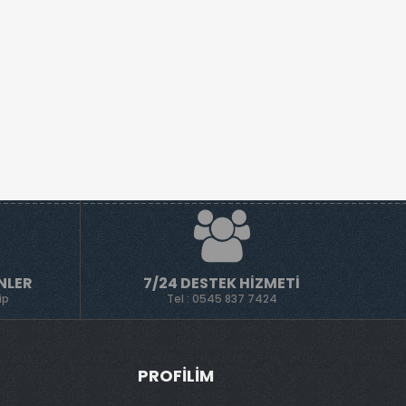
NLER
7/24 DESTEK HIZMETI
ip
Tel : 0545 837 7424
PROFILIM