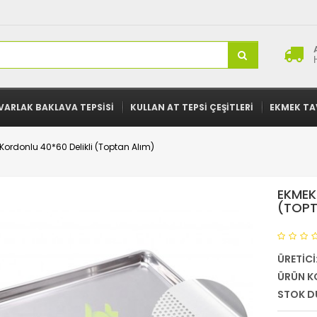
VARLAK BAKLAVA TEPSISI
KULLAN AT TEPSI ÇEŞITLERI
EKMEK TA
Kordonlu 40*60 Delikli (Toptan Alım)
EKMEK
(TOPT
ÜRETICI
ÜRÜN K
STOK D