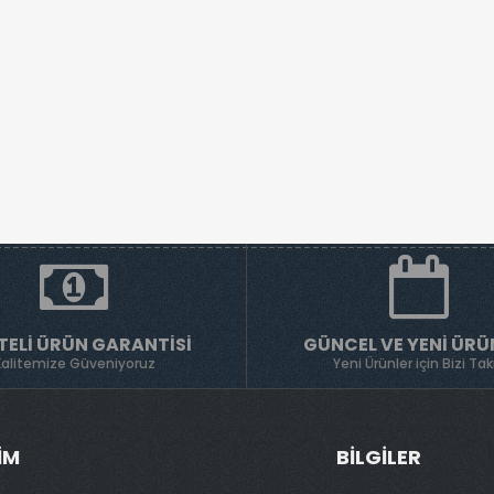
TELI ÜRÜN GARANTISI
GÜNCEL VE YENI ÜRÜ
Kalitemize Güveniyoruz
Yeni Ürünler için Bizi Tak
ŞIM
BILGILER