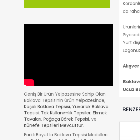
Kordonlu
da rahat
Ürünleri
Piyasada
Yurt dı
Logonuzu
Alışver
Baklava
Ucuz Ba
Geniş Bir Ürün Yelpazesine Sahip Olan
Baklava Tepsisinin Ürün Yelpazesinde,
Köşeli Baklava Tepsisi
,
Yuvarlak Baklava
BENZE
Tepsisi
,
Tek Kullanımlık Tepsiler
,
Ekmek
Tavaları
,
Poğaça Börek Tepsisi
, ve
Künefe Tepsileri Mevcuttur
.
Farklı Boyutta Baklava Tepsisi Modelleri