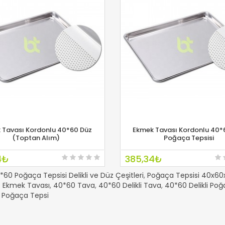
 Tavası Kordonlu 40*60 Düz
Ekmek Tavası Kordonlu 40*
PETE AT
İNCELE
SEPETE AT
İN
(Toptan Alım)
Poğaça Tepsisi
4₺
385,34₺
*60 Poğaça Tepsisi Delikli ve Düz Çeşitleri
,
Poğaça Tepsisi 40x6
 Ekmek Tavası
,
40*60 Tava
,
40*60 Delikli Tava
,
40*60 Delikli Poğ
Poğaça Tepsi