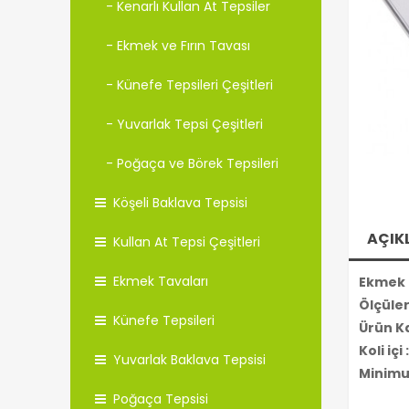
- Kenarlı Kullan At Tepsiler
- Ekmek ve Fırın Tavası
- Künefe Tepsileri Çeşitleri
- Yuvarlak Tepsi Çeşitleri
- Poğaça ve Börek Tepsileri
Köşeli Baklava Tepsisi
AÇIK
Kullan At Tepsi Çeşitleri
Ekmek Tavaları
Ekmek 
Ölçüler
Künefe Tepsileri
Ürün Ka
Koli içi
Yuvarlak Baklava Tepsisi
Minimu
Poğaça Tepsisi