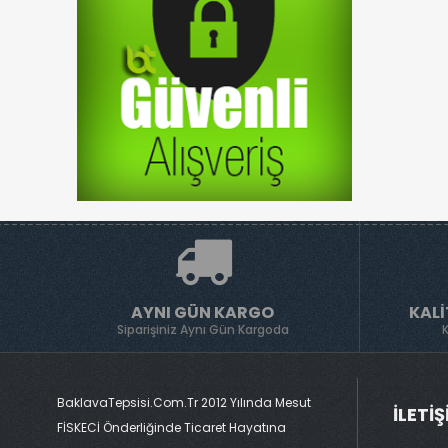
AYNI GÜN KARGO
KALI
Siparişiniz Aynı Gün Kargoda
BaklavaTepsisi.com.tr 2012 Yılında Mesut
İLETI
FİSKECİ Önderliğinde Ticaret Hayatına