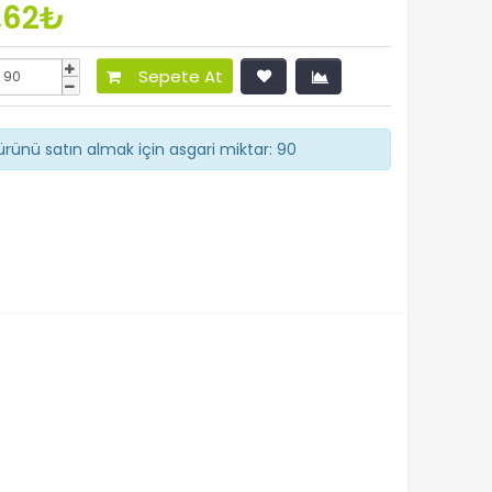
,62₺
Sepete At
rünü satın almak için asgari miktar: 90