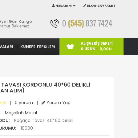
HESABIM
BLOG SAYFAMIZ
0
(545)
837 7424
Aynı Gün Kargo
Hamur Beklemez
ALIŞVERIŞ SEPETI
VALARI
KÜNEFE TEPSILERI
0 ÜRÜN - 0,00₺
 TAVASI KORDONLU 40*60 DELIKLI
AN ALIM)
|
0 yorum
|
Yorum Yap
:
Maşallah Metal
ODU:
Poğaça Tavası 40*60 Delikli
URUMU:
10000