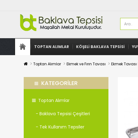
TOPTAN ALIMLAR
KÖŞELI BAKLAVA TEPSISI
YU
Toptan Alımlar
Ekmek ve Fırın Tavası
Ekmek Tavası 
KATEGORILER
Toptan Alımlar
- Baklava Tepsisi Çeşitleri
- Tek Kullanım Tepsiler