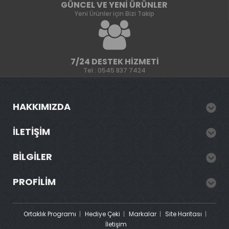
GÜNCEL VE YENI ÜRÜNLER
Yeni Ürünler için Bizi Takip
7/24 DESTEK HIZMETI
Tel : 0545 837 7424
HAKKIMIZDA
İLETIŞIM
BILGILER
PROFILIM
Ortaklık Programı
Hediye Çeki
Markalar
Site Haritası
İletişim