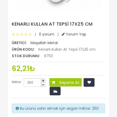
KENARLI KULLAN AT TEPSI 17X25 CM
|
0 yorum
|
Yorum Yap
ÜRETICI:
Maşallah Metal
ÜRÜN KODU:
Kenarlı Kullan At Tepsi 17x25 cm
STOK DURUMU:
9750
62,21₺
Miktar
Sepete At
Bu ürünü satın almak için asgari miktar: 250