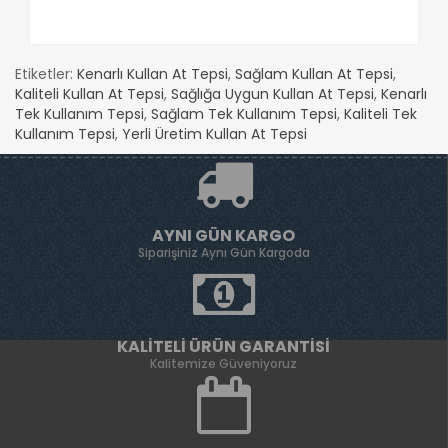
Etiketler:
Kenarlı Kullan At Tepsi
,
Sağlam Kullan At Tepsi
,
Kaliteli Kullan At Tepsi
,
Sağlığa Uygun Kullan At Tepsi
,
Kenarlı
Tek Kullanım Tepsi
,
Sağlam Tek Kullanım Tepsi
,
Kaliteli Tek
Kullanım Tepsi
,
Yerli Üretim Kullan At Tepsi
AYNI GÜN KARGO
Siparişiniz Aynı Gün Kargoda
KALITELI ÜRÜN GARANTISI
Kalitemize Güveniyoruz