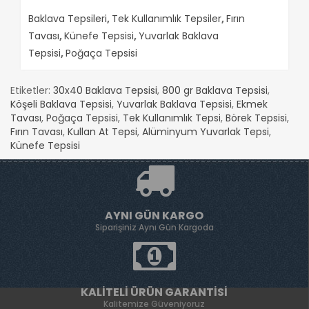
Baklava Tepsileri
,
Tek Kullanımlık Tepsiler
,
Fırın
Tavası
,
Künefe Tepsisi
,
Yuvarlak Baklava
Tepsisi
,
Poğaça Tepsisi
Etiketler:
30x40 Baklava Tepsisi
,
800 gr Baklava Tepsisi
,
Köşeli Baklava Tepsisi
,
Yuvarlak Baklava Tepsisi
,
Ekmek
Tavası
,
Poğaça Tepsisi
,
Tek Kullanımlık Tepsi
,
Börek Tepsisi
,
Fırın Tavası
,
Kullan At Tepsi
,
Alüminyum Yuvarlak Tepsi
,
Künefe Tepsisi
AYNI GÜN KARGO
Siparişiniz Aynı Gün Kargoda
KALITELI ÜRÜN GARANTISI
Kalitemize Güveniyoruz