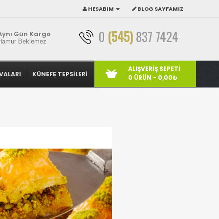
HESABIM
BLOG SAYFAMIZ
0
(545)
837 7424
Aynı Gün Kargo
Hamur Beklemez
ALIŞVERIŞ SEPETI
VALARI
KÜNEFE TEPSILERI
0 ÜRÜN - 0,00₺