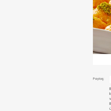
Paylaş:
B
k
v
B
ü