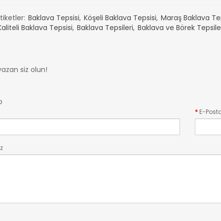
tiketler:
Baklava Tepsisi
,
Köşeli Baklava Tepsisi
,
Maraş Baklava Tep
Kaliteli Baklava Tepsisi
,
Baklava Tepsileri
,
Baklava ve Börek Tepsile
yazan siz olun!
p
E-Post
z