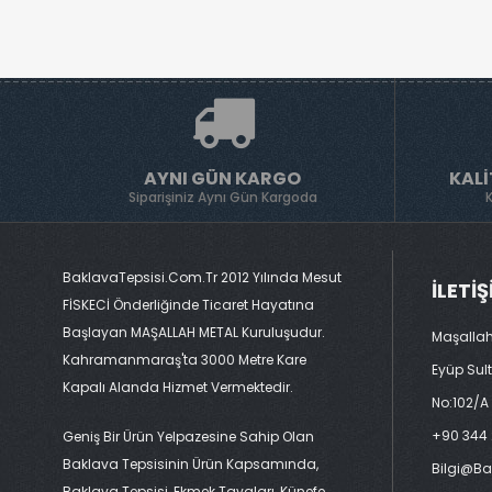
AYNI GÜN KARGO
KALI
Siparişiniz Aynı Gün Kargoda
BaklavaTepsisi.com.tr 2012 Yılında Mesut
İLETI
FİSKECİ Önderliğinde Ticaret Hayatına
Başlayan MAŞALLAH METAL Kuruluşudur.
Maşallah
Kahramanmaraş'ta 3000 Metre Kare
Eyüp Sul
Kapalı Alanda Hizmet Vermektedir.
No:102/A
+90 344 
Geniş Bir Ürün Yelpazesine Sahip Olan
Baklava Tepsisinin Ürün Kapsamında,
Bilgi@ba
Baklava Tepsisi, Ekmek Tavaları, Künefe