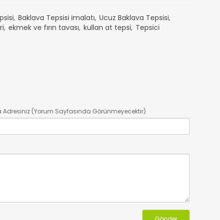
sisi
,
Baklava Tepsisi imalatı
,
Ucuz Baklava Tepsisi
,
ri
,
ekmek ve fırın tavası
,
kullan at tepsi
,
Tepsici
a Adresiniz (Yorum Sayfasında Görünmeyecektir)
Gönder