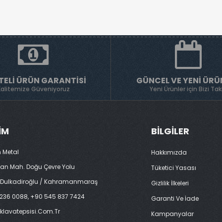
TELI ÜRÜN GARANTISI
GÜNCEL VE YENI ÜRÜ
Kalitemize Güveniyoruz
Yeni Ürünler için Bizi Tak
ŞIM
BILGILER
 Metal
Hakkımızda
tan Mah. Doğu Çevre Yolu
Tüketici Yasası
 Dulkadiroğlu / Kahramanmaraş
Gizlilik İlkeleri
236 0088, +90 545 837 7424
Garanti Ve İade
klavatepsisi.com.tr
Kampanyalar