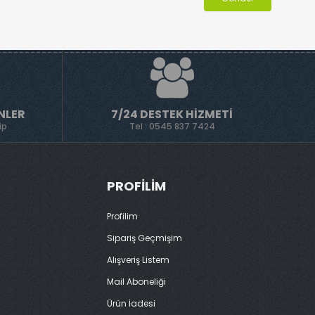
NLER
7/24 DESTEK HIZMETI
ip
Tel : 0545 837 7424
PROFILIM
Profilim
Sipariş Geçmişim
Alışveriş Listem
Mail Aboneliği
Ürün İadesi