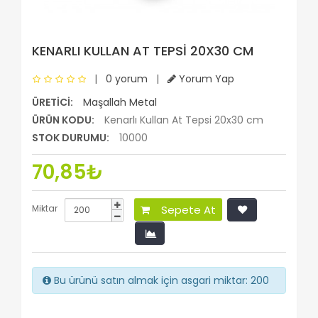
KENARLI KULLAN AT TEPSI 20X30 CM
|
0 yorum
|
Yorum Yap
ÜRETICI:
Maşallah Metal
ÜRÜN KODU:
Kenarlı Kullan At Tepsi 20x30 cm
STOK DURUMU:
10000
70,85₺
Miktar
Sepete At
Bu ürünü satın almak için asgari miktar: 200