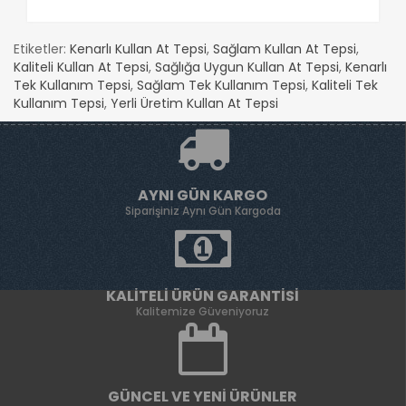
Etiketler:
Kenarlı Kullan At Tepsi
,
Sağlam Kullan At Tepsi
,
Kaliteli Kullan At Tepsi
,
Sağlığa Uygun Kullan At Tepsi
,
Kenarlı
Tek Kullanım Tepsi
,
Sağlam Tek Kullanım Tepsi
,
Kaliteli Tek
Kullanım Tepsi
,
Yerli Üretim Kullan At Tepsi
AYNI GÜN KARGO
Siparişiniz Aynı Gün Kargoda
KALITELI ÜRÜN GARANTISI
Kalitemize Güveniyoruz
GÜNCEL VE YENI ÜRÜNLER