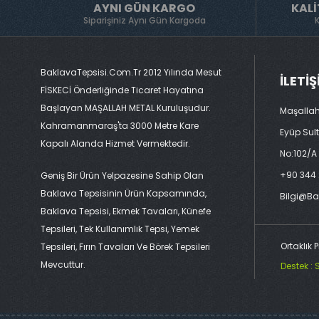
AYNI GÜN KARGO
KALI
Siparişiniz Aynı Gün Kargoda
BaklavaTepsisi.com.tr 2012 Yılında Mesut
İLETI
FİSKECİ Önderliğinde Ticaret Hayatına
Başlayan MAŞALLAH METAL Kuruluşudur.
Maşallah
Kahramanmaraş'ta 3000 Metre Kare
Eyüp Sul
Kapalı Alanda Hizmet Vermektedir.
No:102/A
+90 344 
Geniş Bir Ürün Yelpazesine Sahip Olan
Baklava Tepsisinin Ürün Kapsamında,
Bilgi@ba
Baklava Tepsisi, Ekmek Tavaları, Künefe
Tepsileri, Tek Kullanımlık Tepsi, Yemek
Ortaklık
Tepsileri, Fırın Tavaları Ve Börek Tepsileri
Mevcuttur.
Destek : 