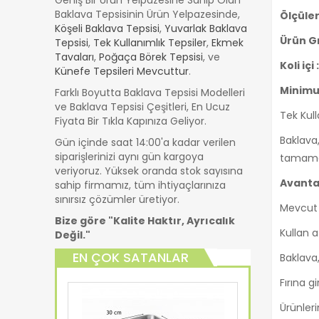
Baklava Tepsisinin Ürün Yelpazesinde,
Ölçüler
Köşeli Baklava Tepsisi
,
Yuvarlak Baklava
Ürün Gr
Tepsisi
,
Tek Kullanımlık Tepsiler
,
Ekmek
Tavaları
,
Poğaça Börek Tepsisi
, ve
Koli içi
Künefe Tepsileri Mevcuttur
.
Minimu
Farklı Boyutta Baklava Tepsisi Modelleri
ve Baklava Tepsisi Çeşitleri, En Ucuz
Tek Kull
Fiyata Bir Tıkla Kapınıza Geliyor.
Baklava,
Gün içinde saat 14:00'a kadar verilen
siparişlerinizi aynı gün kargoya
tamamen
veriyoruz. Yüksek oranda stok sayısına
Avantaj
sahip firmamız, tüm ihtiyaçlarınıza
sınırsız çözümler üretiyor.
Mevcut k
Bize göre "Kalite Haktır, Ayrıcalık
Kullan a
Değil."
EN ÇOK SATANLAR
Baklava
Fırına g
Ürünleri