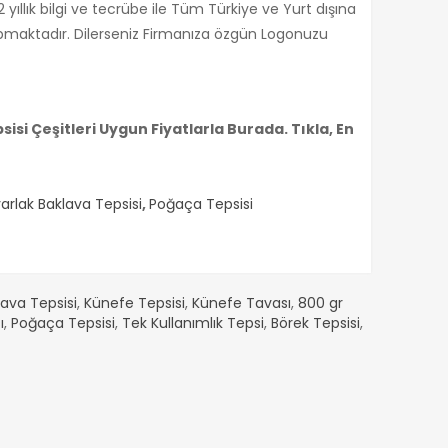
 yıllık bilgi ve tecrübe ile Tüm Türkiye ve Yurt dışına
apmaktadır. Dilerseniz Firmanıza özgün Logonuzu
isi Çeşitleri Uygun Fiyatlarla Burada. Tıkla, En
Baklava tepsisi 25*35 500 Gr
SEPETE AT
ÖRNEK SİTE
arlak Baklava Tepsisi
,
Poğaça Tepsisi
174,53₺
ava Tepsisi
,
Künefe Tepsisi
,
Künefe Tavası
,
800 gr
ı
,
Poğaça Tepsisi
,
Tek Kullanımlık Tepsi
,
Börek Tepsisi
,