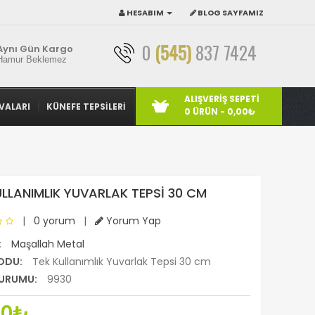
HESABIM
BLOG SAYFAMIZ
0
(545)
837 7424
Aynı Gün Kargo
Hamur Beklemez
ALIŞVERIŞ SEPETI
VALARI
KÜNEFE TEPSILERI
0 ÜRÜN - 0,00₺
ULLANIMLIK YUVARLAK TEPSI 30 CM
|
0 yorum
|
Yorum Yap
:
Maşallah Metal
ODU:
Tek Kullanımlık Yuvarlak Tepsi 30 cm
URUMU:
9930
30₺