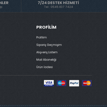
NLER
7/24 DESTEK HIZMETI
ip
Tel : 0545 837 7424
PROFILIM
Profilim
Sipariş Geçmişim
Alışveriş Listem
Mail Aboneliği
Ürün İadesi