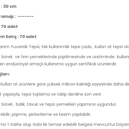
 : 30 cm
amajı : -------
 : 70 adet
m Satış : 70 adet
anım Yuvarlak Tepsi, tek kullanımlık tepsi yada , kullan at tepsi olara
 börek ve fırın yemeklerinde pişirilmesinde ve üretiminde kullanıl
 endüstriyel amaçlı kullanıma uygun sertifikalı ürünlerdir.
ları:
ullan at ürünlere göre yüksek mikron kalınlığı sayesinde daha dir
t yapısıyla, tepsi toplama ve takip derdine son verir .
, börek , balık, tavuk ve tepsi yemekleri yapımına uygundur.
irebilir, pişirme, şerbetleme ve kesim yapılabilir.
miz 1. Kalite olup Gıda ile temas edebilir belgesi mevcuttur.Daya