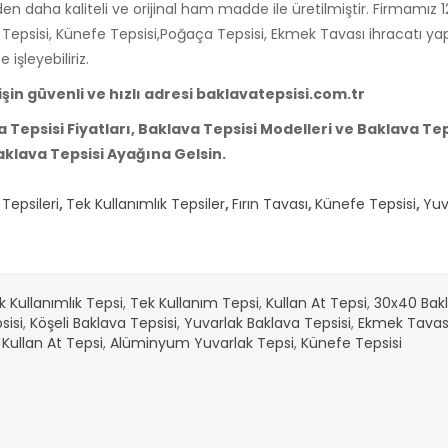
en daha kaliteli ve orijinal ham madde ile üretilmiştir. Firmamız 12
 Tepsisi, Künefe Tepsisi,Poğaça Tepsisi, Ekmek Tavası ihracatı y
 işleyebiliriz.
işin güvenli ve hızlı adresi baklavatepsisi.com.tr
 Tepsisi Fiyatları, Baklava Tepsisi Modelleri ve Baklava Teps
klava Tepsisi Ayağına Gelsin.
Tepsisi 30*40 800 Gr
Baklava Tepsisi 30*40 500 Gr
 AT
ÖRNEK SİTE
SEPETE AT
ÖRNEK SİTE
Tepsileri
,
Tek Kullanımlık Tepsiler
,
Fırın Tavası
,
Künefe Tepsisi
,
Yuv
₺
191,81₺
k Kullanımlık Tepsi
,
Tek Kullanım Tepsi
,
Kullan At Tepsi
,
30x40 Bakl
sisi
,
Köşeli Baklava Tepsisi
,
Yuvarlak Baklava Tepsisi
,
Ekmek Tavas
,
Kullan At Tepsi
,
Alüminyum Yuvarlak Tepsi
,
Künefe Tepsisi