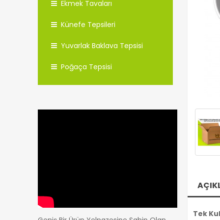
Ekmek Tavaları
Künefe Tepsileri
Yuvarlak Baklava Tepsisi
Poğaça Tepsisi
AÇIK
Tek Kul
Geniş Bir Ürün Yelpazesine Sahip Olan