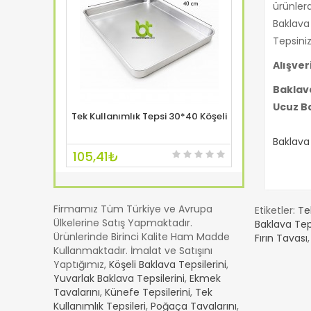
ürünlerd
Baklava
Tepsinize
Alışver
Baklava
Ucuz Ba
250 Gr
Tek Kullanımlık Tepsi 30*40 Köşeli
Baklava 
EK SİTE
SEPETE AT
ÖRNEK SİTE
SEPETE
Baklava 
105,41₺
245,38
Firmamız Tüm Türkiye ve Avrupa
Etiketler:
Te
Ülkelerine Satış Yapmaktadır.
Baklava Tep
Ürünlerinde Birinci Kalite Ham Madde
Fırın Tavası
Kullanmaktadır. İmalat ve Satışını
Yaptığımız,
Köşeli Baklava Tepsilerini
,
Yuvarlak Baklava Tepsilerini
,
Ekmek
Tavalarını
,
Künefe Tepsilerini
,
Tek
Kullanımlık Tepsileri
,
Poğaça Tavalarını
,