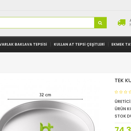
VARLAK BAKLAVA TEPSISI
KULLAN AT TEPSI ÇEŞITLERI
EKMEK TA
TEK K
ÜRETICI
ÜRÜN K
STOK D
74,