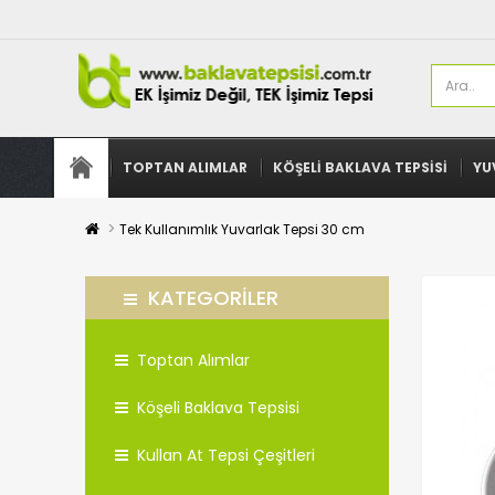
TOPTAN ALIMLAR
KÖŞELI BAKLAVA TEPSISI
YU
Tek Kullanımlık Yuvarlak Tepsi 30 cm
KATEGORILER
Toptan Alımlar
Köşeli Baklava Tepsisi
Kullan At Tepsi Çeşitleri