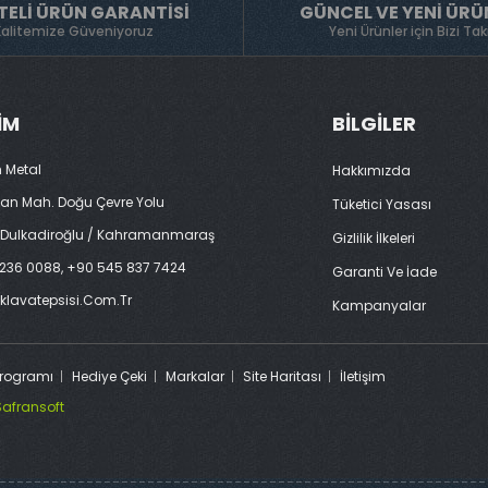
TELI ÜRÜN GARANTISI
GÜNCEL VE YENI ÜRÜ
Kalitemize Güveniyoruz
Yeni Ürünler için Bizi Tak
ŞIM
BILGILER
 Metal
Hakkımızda
tan Mah. Doğu Çevre Yolu
Tüketici Yasası
 Dulkadiroğlu / Kahramanmaraş
Gizlilik İlkeleri
236 0088, +90 545 837 7424
Garanti Ve İade
klavatepsisi.com.tr
Kampanyalar
 Programı
Hediye Çeki
Markalar
Site Haritası
İletişim
Safransoft