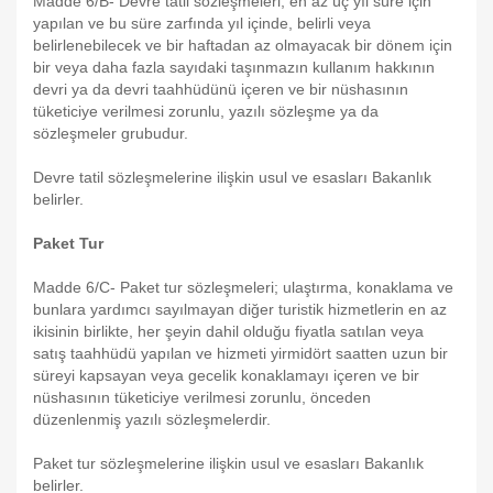
Madde 6/B- Devre tatil sözleşmeleri, en az üç yıl süre için
yapılan ve bu süre zarfında yıl içinde, belirli veya
belirlenebilecek ve bir haftadan az olmayacak bir dönem için
bir veya daha fazla sayıdaki taşınmazın kullanım hakkının
devri ya da devri taahhüdünü içeren ve bir nüshasının
tüketiciye verilmesi zorunlu, yazılı sözleşme ya da
sözleşmeler grubudur.
Devre tatil sözleşmelerine ilişkin usul ve esasları Bakanlık
belirler.
Paket Tur
Madde 6/C- Paket tur sözleşmeleri; ulaştırma, konaklama ve
bunlara yardımcı sayılmayan diğer turistik hizmetlerin en az
ikisinin birlikte, her şeyin dahil olduğu fiyatla satılan veya
satış taahhüdü yapılan ve hizmeti yirmidört saatten uzun bir
süreyi kapsayan veya gecelik konaklamayı içeren ve bir
nüshasının tüketiciye verilmesi zorunlu, önceden
düzenlenmiş yazılı sözleşmelerdir.
Paket tur sözleşmelerine ilişkin usul ve esasları Bakanlık
belirler.