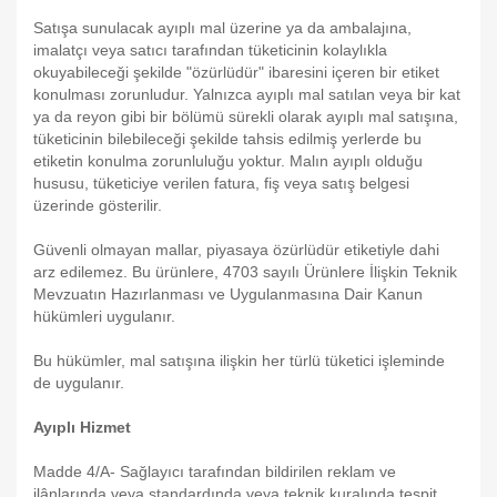
Satışa sunulacak ayıplı mal üzerine ya da ambalajına,
imalatçı veya satıcı tarafından tüketicinin kolaylıkla
okuyabileceği şekilde "özürlüdür" ibaresini içeren bir etiket
konulması zorunludur. Yalnızca ayıplı mal satılan veya bir kat
ya da reyon gibi bir bölümü sürekli olarak ayıplı mal satışına,
tüketicinin bilebileceği şekilde tahsis edilmiş yerlerde bu
etiketin konulma zorunluluğu yoktur. Malın ayıplı olduğu
hususu, tüketiciye verilen fatura, fiş veya satış belgesi
üzerinde gösterilir.
Güvenli olmayan mallar, piyasaya özürlüdür etiketiyle dahi
arz edilemez. Bu ürünlere, 4703 sayılı Ürünlere İlişkin Teknik
Mevzuatın Hazırlanması ve Uygulanmasına Dair Kanun
hükümleri uygulanır.
Bu hükümler, mal satışına ilişkin her türlü tüketici işleminde
de uygulanır.
Ayıplı Hizmet
Madde 4/A- Sağlayıcı tarafından bildirilen reklam ve
ilânlarında veya standardında veya teknik kuralında tespit