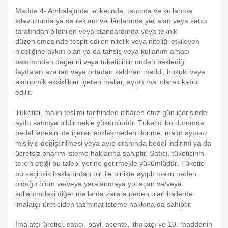
Madde 4- Ambalajında, etiketinde, tanıtma ve kullanma
kılavuzunda ya da reklam ve ilânlarında yer alan veya satıcı
tarafından bildirilen veya standardında veya teknik
düzenlemesinde tespit edilen nitelik veya niteliği etkileyen
niceliğine aykırı olan ya da tahsis veya kullanım amacı
bakımından değerini veya tüketicinin ondan beklediği
faydaları azaltan veya ortadan kaldıran maddi, hukuki veya
ekonomik eksiklikler içeren mallar, ayıplı mal olarak kabul
edilir.
Tüketici, malın teslimi tarihinden itibaren otuz gün içerisinde
ayıbı satıcıya bildirmekle yükümlüdür. Tüketici bu durumda,
bedel iadesini de içeren sözleşmeden dönme, malın ayıpsız
misliyle değiştirilmesi veya ayıp oranında bedel indirimi ya da
ücretsiz onarım isteme haklarına sahiptir. Satıcı, tüketicinin
tercih ettiği bu talebi yerine getirmekle yükümlüdür. Tüketici
bu seçimlik haklarından biri ile birlikte ayıplı malın neden
olduğu ölüm ve/veya yaralanmaya yol açan ve/veya
kullanımdaki diğer mallarda zarara neden olan hallerde
imalatçı-üreticiden tazminat isteme hakkına da sahiptir.
İmalatçı-üretici, satıcı, bayi, acente, ithalatçı ve 10. maddenin