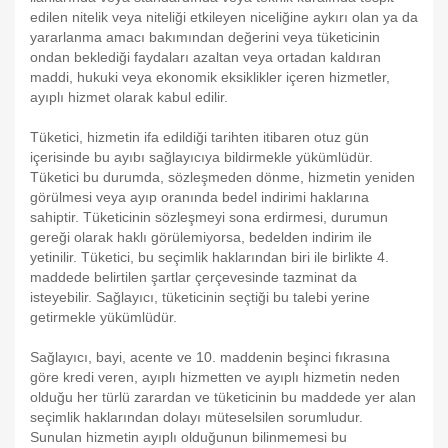
edilen nitelik veya niteliği etkileyen niceliğine aykırı olan ya da
yararlanma amacı bakımından değerini veya tüketicinin
ondan beklediği faydaları azaltan veya ortadan kaldıran
maddi, hukuki veya ekonomik eksiklikler içeren hizmetler,
ayıplı hizmet olarak kabul edilir.
Tüketici, hizmetin ifa edildiği tarihten itibaren otuz gün
içerisinde bu ayıbı sağlayıcıya bildirmekle yükümlüdür.
Tüketici bu durumda, sözleşmeden dönme, hizmetin yeniden
görülmesi veya ayıp oranında bedel indirimi haklarına
sahiptir. Tüketicinin sözleşmeyi sona erdirmesi, durumun
gereği olarak haklı görülemiyorsa, bedelden indirim ile
yetinilir. Tüketici, bu seçimlik haklarından biri ile birlikte 4.
maddede belirtilen şartlar çerçevesinde tazminat da
isteyebilir. Sağlayıcı, tüketicinin seçtiği bu talebi yerine
getirmekle yükümlüdür.
Sağlayıcı, bayi, acente ve 10. maddenin beşinci fıkrasına
göre kredi veren, ayıplı hizmetten ve ayıplı hizmetin neden
olduğu her türlü zarardan ve tüketicinin bu maddede yer alan
seçimlik haklarından dolayı müteselsilen sorumludur.
Sunulan hizmetin ayıplı olduğunun bilinmemesi bu