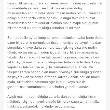
beşinci fıkrasına göre kredi veren ayıplı maldan ve tüketicinin
bu maddede yer alan seçimlik haklarından dolayı
müteselsilen sorumludur. Ayıplı malın neden olduğu zarardan
dolayı birden fazla kimse sorumlu olduğu takdirde bunlar
müteselsilen sorumludurlar. Satılan malın ayıplı olduğunun
bilinmemesi bu sorumluluğu ortadan kaldırmaz.
Bu madde ile ayıba karşı sorumlu tutulanlar, ayıba karşı daha
uzun bir süre ile sorumluluk üstlenmemişlerse, ayıplı maldan
sorumluluk, ayıp daha sonra ortaya çıkmış olsa bile malın
tüketiciye teslimi tarihinden itibaren iki yıllık zamanaşımına
tabidir. Bu süre konut ve tatil amaçlı taşınmaz mallarda beş
yıldır. Ayıplı malın neden olduğu her türlü zararlardan dolayı
yapılacak talepler ise üç yıllık zamanaşımına tabidir. Bu
talepler zarara sebep olan malın piyasaya sürüldüğü günden
başlayarak on yıl sonra ortadan kalkar. Ancak, satılan malın
ayıbı, tüketiciden satıcının ağır kusuru veya hile ile
gizlenmişse zamanaşımı süresinden yararlanılamaz.
Ayıplı malın neden olduğu zararlardan sorumluluğa ilişkin
hükümler dışında, ayıplı olduğu bilinerek satın alınan mallar
hakkında yukarıdaki hükümler uygulanmaz.