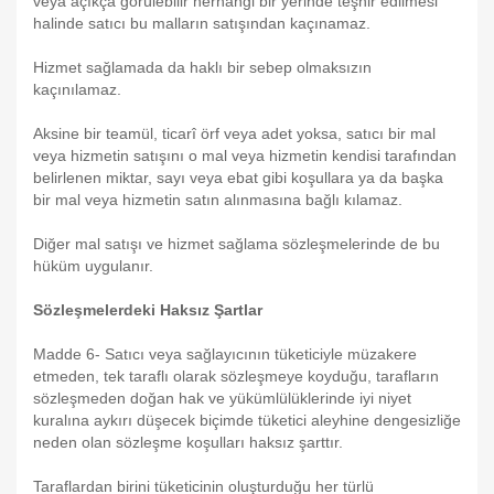
veya açıkça görülebilir herhangi bir yerinde teşhir edilmesi
halinde satıcı bu malların satışından kaçınamaz.
Hizmet sağlamada da haklı bir sebep olmaksızın
kaçınılamaz.
Aksine bir teamül, ticarî örf veya adet yoksa, satıcı bir mal
veya hizmetin satışını o mal veya hizmetin kendisi tarafından
belirlenen miktar, sayı veya ebat gibi koşullara ya da başka
bir mal veya hizmetin satın alınmasına bağlı kılamaz.
Diğer mal satışı ve hizmet sağlama sözleşmelerinde de bu
hüküm uygulanır.
Sözleşmelerdeki Haksız Şartlar
Madde 6- Satıcı veya sağlayıcının tüketiciyle müzakere
etmeden, tek taraflı olarak sözleşmeye koyduğu, tarafların
sözleşmeden doğan hak ve yükümlülüklerinde iyi niyet
kuralına aykırı düşecek biçimde tüketici aleyhine dengesizliğe
neden olan sözleşme koşulları haksız şarttır.
Taraflardan birini tüketicinin oluşturduğu her türlü