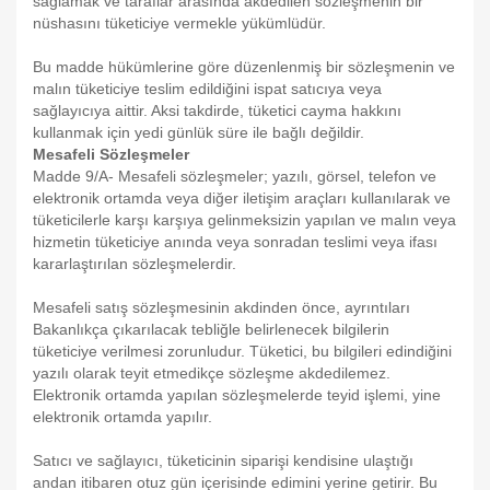
sağlamak ve taraflar arasında akdedilen sözleşmenin bir
nüshasını tüketiciye vermekle yükümlüdür.
Bu madde hükümlerine göre düzenlenmiş bir sözleşmenin ve
malın tüketiciye teslim edildiğini ispat satıcıya veya
sağlayıcıya aittir. Aksi takdirde, tüketici cayma hakkını
kullanmak için yedi günlük süre ile bağlı değildir.
Mesafeli Sözleşmeler
Madde 9/A- Mesafeli sözleşmeler; yazılı, görsel, telefon ve
elektronik ortamda veya diğer iletişim araçları kullanılarak ve
tüketicilerle karşı karşıya gelinmeksizin yapılan ve malın veya
hizmetin tüketiciye anında veya sonradan teslimi veya ifası
kararlaştırılan sözleşmelerdir.
Mesafeli satış sözleşmesinin akdinden önce, ayrıntıları
Bakanlıkça çıkarılacak tebliğle belirlenecek bilgilerin
tüketiciye verilmesi zorunludur. Tüketici, bu bilgileri edindiğini
yazılı olarak teyit etmedikçe sözleşme akdedilemez.
Elektronik ortamda yapılan sözleşmelerde teyid işlemi, yine
elektronik ortamda yapılır.
Satıcı ve sağlayıcı, tüketicinin siparişi kendisine ulaştığı
andan itibaren otuz gün içerisinde edimini yerine getirir. Bu