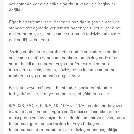
sözleşmede yer alan haksız şartlar tüketici için bağlayıcı
değildir.
Eğer bir sözleşme şartı önceden hazırlanmışsa ve özellikle
standart sözleşmede yer alması nedeniyle tüketici içeriğine
etki edememişse, o sözleşme şartının tüketiciyle müzakere
edilmediği kabul edilir.
Sözleşmenin bütün olarak değerlendirilmesinden, standart
sözleşme olduğu sonucuna varılırsa, bu sözleşmedeki bir
şartın belirli unsurlarının veya münferit bir hükmünün
müzakere edilmiş olması, sözleşmenin kalan kısmına bu
maddenin uygulanmasını engellemez.
Bir satıcı veya sağlayıcı, bir standart şartın münferiden
tartışıldığını ileri sürüyorsa, bunu ispat yükü ona aittir.
6/A, 6/B, 6/C, 7, 9, 9/A, 10, 10/A ve 11/A maddelerinde yazılı
olarak düzenlenmesi öngörülen tüketici sözleşmeleri en az
on iki punto ve koyu siyah harflerle düzenlenir ve sözleşmede
bulunması gereken şartlardan bir veya birkaçının
bulunmaması durumunda eksiklik sözleşmenin geçerliliğini